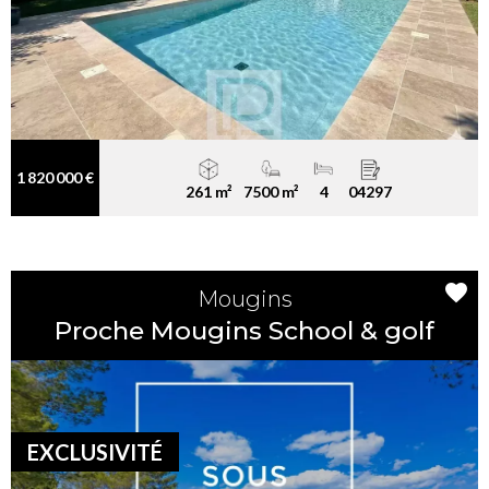
1 820 000 €
261 m²
7500 m²
4
04297
Mougins
Proche Mougins School & golf
EXCLUSIVITÉ