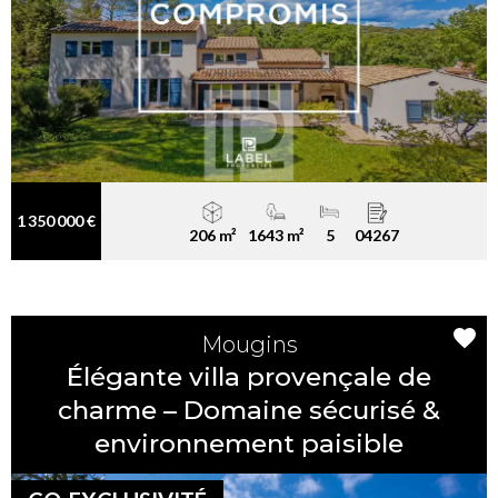
1 350 000 €
206 m²
1643 m²
5
04267
Mougins
Élégante villa provençale de
charme – Domaine sécurisé &
environnement paisible