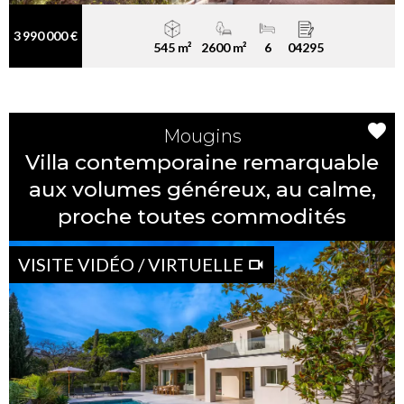
3 990 000 €
545 m²
2600 m²
6
04295
Mougins
Villa contemporaine remarquable
aux volumes généreux, au calme,
proche toutes commodités
VISITE VIDÉO / VIRTUELLE