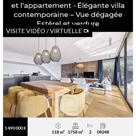
et l'appartement - Élégante villa
contemporaine – Vue dégagée
Estérel et verdure
VISITE VIDÉO / VIRTUELLE
1 490 000 €
118 m²
1758 m²
2
04248