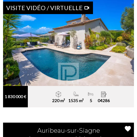
VISITE VIDÉO / VIRTUELLE
1 830 000 €
220 m²
1535 m²
5
04286
Auribeau-sur-Siagne