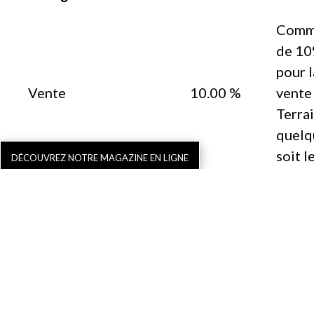
Comm
de 1
pour l
Vente
10.00 %
vente
Terra
quelq
soit l
DÉCOUVREZ NOTRE MAGAZINE EN LIGNE
Forfai
9.000
≤ 150000
pour l
Vente
9000.00 €
€
biens
0 et
150.0