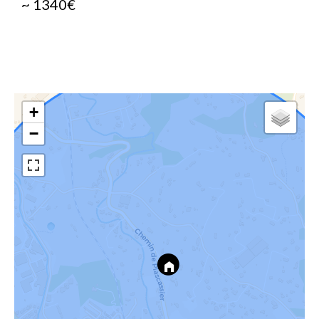
~ 1340€
+
−