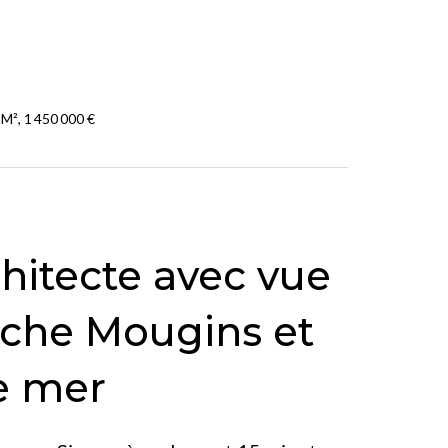
M², 1 450 000 €
chitecte avec vue
che Mougins et
e mer