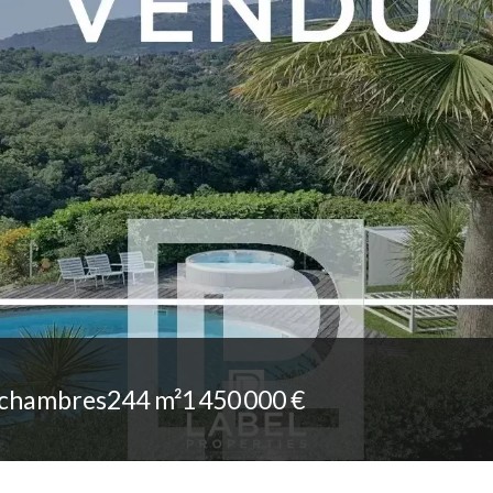
 chambres
244 m²
1 450 000 €