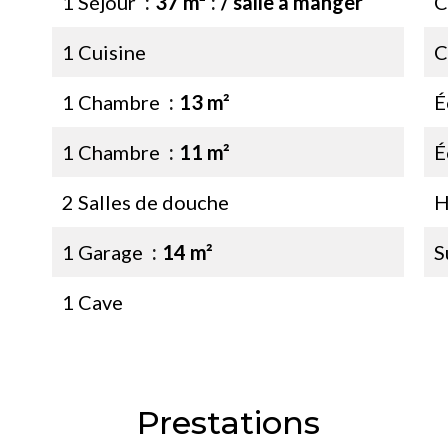
1 Séjour
37 m²
/ salle à manger
C
1 Cuisine
C
1 Chambre
13 m²
É
1 Chambre
11 m²
É
2 Salles de douche
H
1 Garage
14 m²
S
1 Cave
Prestations