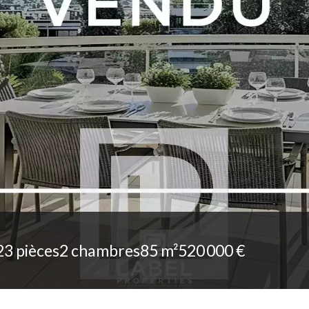
2
3 pièces
2 chambres
85 m²
520 000 €