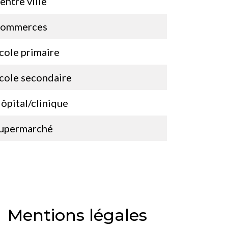
entre ville
ommerces
cole primaire
cole secondaire
ôpital/clinique
upermarché
Mentions légales