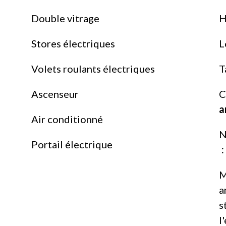
Double vitrage
H
Stores électriques
L
Volets roulants électriques
T
Ascenseur
C
a
Air conditionné
N
Portail électrique
M
a
s
l